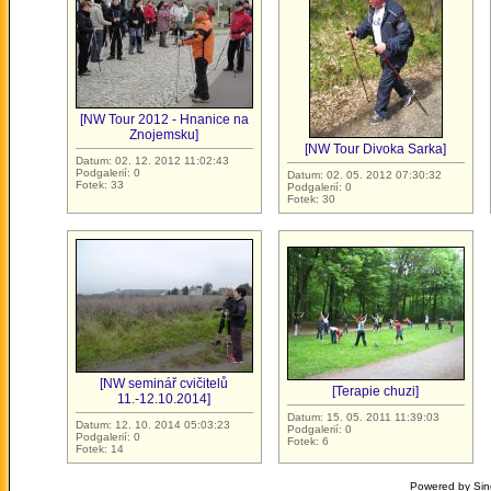
[NW Tour 2012 - Hnanice na
Znojemsku]
[NW Tour Divoka Sarka]
Datum: 02. 12. 2012 11:02:43
Podgalerií: 0
Datum: 02. 05. 2012 07:30:32
Fotek: 33
Podgalerií: 0
Fotek: 30
[NW seminář cvičitelů
[Terapie chuzi]
11.-12.10.2014]
Datum: 15. 05. 2011 11:39:03
Datum: 12. 10. 2014 05:03:23
Podgalerií: 0
Podgalerií: 0
Fotek: 6
Fotek: 14
Powered by Sin