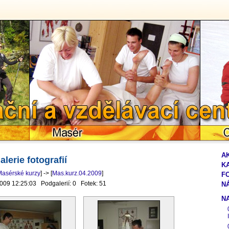
ikační a vzdělávací cent
Masér
C
A
alerie fotografií
K
Masérské kurzy
] -> [
Mas.kurz.04.2009
]
F
2009 12:25:03 Podgalerií: 0 Fotek: 51
N
N