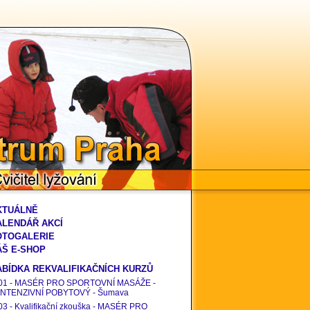
rum Praha
vičitel lyžování
KTUÁLNĚ
ALENDÁŘ AKCÍ
OTOGALERIE
ÁŠ E-SHOP
ABÍDKA REKVALIFIKAČNÍCH KURZŮ
01 - MASÉR PRO SPORTOVNÍ MASÁŽE -
INTENZIVNÍ POBYTOVÝ - Šumava
03 - Kvalifikační zkouška - MASÉR PRO