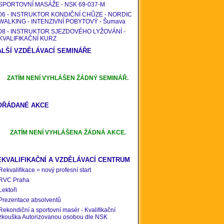
SPORTOVNÍ MASÁŽE - NSK 69-037-M
06 - INSTRUKTOR KONDIČNÍ CHŮZE - NORDIC
WALKING - INTENZIVNÍ POBYTOVÝ - Šumava
08 - INSTRUKTOR SJEZDOVÉHO LYŽOVÁNÍ -
KVALIFIKAČNÍ KURZ
ALŠÍ VZDĚLÁVACÍ SEMINÁŘE
ZATÍM NENÍ VYHLÁŠEN ŽÁDNÝ SEMINÁŘ.
OŘÁDANÉ AKCE
ZATÍM NENÍ VYHLÁŠENA ŽÁDNÁ AKCE.
EKVALIFIKAČNÍ A VZDĚLÁVACÍ CENTRUM
Rekvalifikace = nový profesní start
RVC Praha
Lektoři
Prezentace absolventů
Rekondiční a sportovní masér - Kvalifikační
zkouška Autorizovanou osobou dle NSK