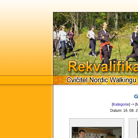
Rekvalif
Cvičitel Nordic Walkingu
G
[
Kategorie
] -> [
Datum: 16. 08. 