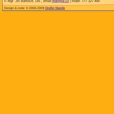
© Mgr. Jiří Bartošík, Dis., email:
mgr@iol.cz
| mobil: 777 327 490
Design & code: © 2006-2009
Ondřej Staněk