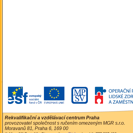
Rekvalifikační a vzdělávací centrum Praha
provozovatel společnost s ručením omezeným MGR s.r.o.
Moravanů 81, Praha 6, 169 00