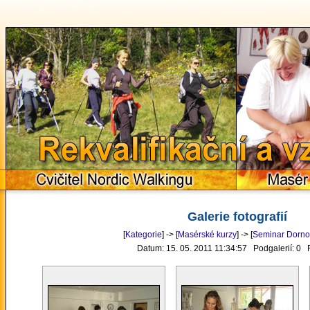
Rekvalifikační a 
Cvičitel Nordic Walkingu
Masér
Galerie fotografií
[
Kategorie
] -> [
Masérské kurzy
] -> [
Seminar Dorno
Datum: 15. 05. 2011 11:34:57 Podgalerií: 0 F