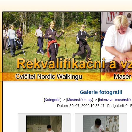
Rekvalifikační a 
Cvičitel Nordic Walkingu
Masér
Galerie fotografií
[
Kategorie
] -> [
Masérské kurzy
] -> [
Intenzivní masérské
Datum: 30. 07. 2009 10:33:47 Podgalerií: 0 F